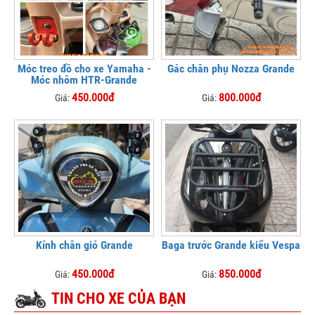
Móc treo đồ cho xe Yamaha -
Gác chân phụ Nozza Grande
Móc nhôm HTR-Grande
450.000đ
800.000đ
Giá:
Giá:
Kính chắn gió Grande
Baga trước Grande kiểu Vespa
450.000đ
850.000đ
Giá:
Giá:
TIN CHO XE CỦA BẠN