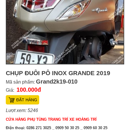
CHỤP ĐUÔI PÔ INOX GRANDE 2019
Grand2k19-010
Mã sản phẩm:
100.000đ
Giá:
ĐẶT HÀNG
Lượt xem: 5246
CỬA HÀNG PHỤ TÙNG TRANG TRÍ XE HOÀNG TRÍ
Điện thoại:
0286 271 3025 _ 0909 50 30 25 _ 0909 60 30 25