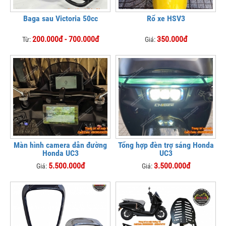
Baga sau Victoria 50cc
Rổ xe HSV3
200.000đ - 700.000đ
350.000đ
Từ:
Giá:
Màn hình camera dẫn đường
Tổng hợp đèn trợ sáng Honda
Honda UC3
UC3
5.500.000đ
3.500.000đ
Giá:
Giá: