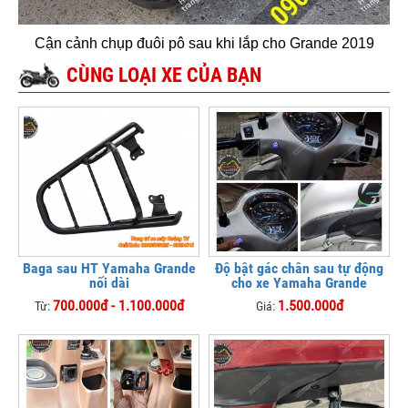
Cận cảnh chụp đuôi pô sau khi lắp cho Grande 2019
CÙNG LOẠI XE CỦA BẠN
Baga sau HT Yamaha Grande
Độ bật gác chân sau tự động
nối dài
cho xe Yamaha Grande
700.000đ - 1.100.000đ
1.500.000đ
Từ:
Giá: