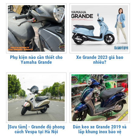
Phụ kiện nào cần thiết cho
Xe Grande 2023 giá bao
Yamaha Grande
nhiêu?
[Sưu tầm] - Grande độ phong
Dán keo xe Grande 2019 và
cách Vespa tại Hà Nội
lắp khung inox bảo vệ