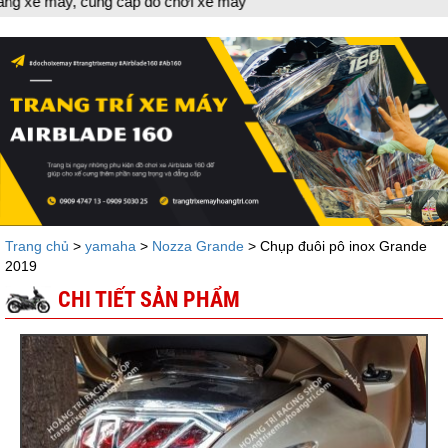
, cung cấp đồ chơi xe máy
Trang chủ
>
yamaha
>
Nozza Grande
> Chụp đuôi pô inox Grande
2019
CHI TIẾT SẢN PHẨM