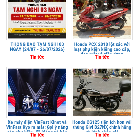
THÔNG BÁO TẠM NGHỈ 03
Honda PCX 2018 lột xác với
NGÀY (24/07 - 26/07/2026)
loạt phụ kiện kiểng cao cấp,
đẹp mắt và tiện dụng
Tin tức
Tin tức
Xe máy điện VinFast Kinet và
Honda CG125 tiện ích hơn với
VinFast Kyo ra mắt: Gợi ý nâng
thùng Givi B27NX chính hãng
cấp phụ kiện, độ kiểng và bảo
và kính chắn gió
Tin tức
Tin tức
vệ xe tại