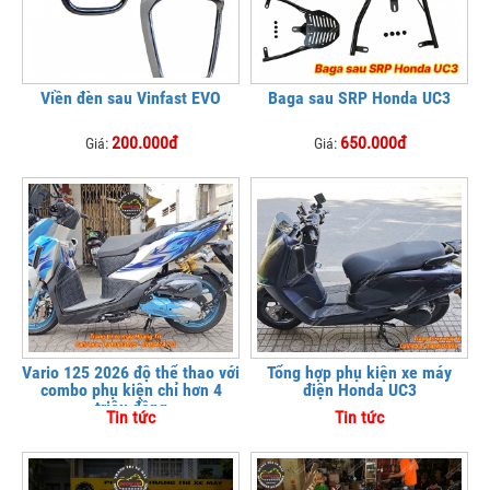
Viền đèn sau Vinfast EVO
Baga sau SRP Honda UC3
200.000đ
650.000đ
Giá:
Giá:
Vario 125 2026 độ thể thao với
Tổng hợp phụ kiện xe máy
combo phụ kiện chỉ hơn 4
điện Honda UC3
triệu đồng
Tin tức
Tin tức