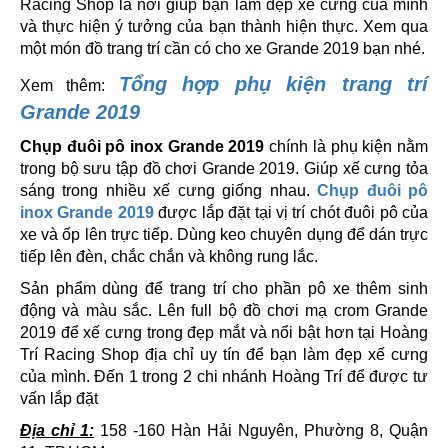
Racing Shop là nơi giúp bạn làm đẹp xế cưng của mình
và thực hiện ý tưởng của bạn thành hiện thực. Xem qua
một món đồ trang trí cần có cho xe Grande 2019 bạn nhé.
Tổng hợp phụ kiện trang trí
Xem thêm:
Grande 2019
Chụp đuôi pô inox Grande 2019
chính là phụ kiện nằm
trong bộ sưu tập đồ chơi Grande 2019. Giúp xế cưng tỏa
sáng trong nhiều xế cưng giống nhau.
Chụp đuôi pô
inox Grande 2019
được lắp đặt tại vị trí chót đuôi pô của
xe và ốp lên trực tiếp. Dùng keo chuyên dụng để dán trực
tiếp lên đèn, chắc chắn và không rung lắc.
Sản phẩm dùng để trang trí cho phần pô xe thêm sinh
động và màu sắc. Lên full bộ đồ chơi mạ crom Grande
2019 để xế cưng trong đẹp mắt và nổi bật hơn tại
Hoàng
Trí Racing Shop địa chỉ uy tín để bạn làm đẹp xế cưng
của mình. Đến 1 trong 2 chi nhánh Hoàng Trí để được tư
vấn lắp đặt
Địa chỉ 1:
158 -160 Hàn Hải Nguyên, Phường 8, Quận