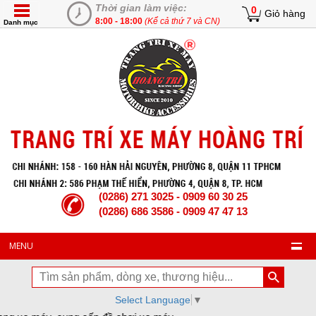
Thời gian làm việc:
0
Giỏ hàng
8:00 - 18:00
(Kể cả thứ 7 và CN)
Danh mục
(0286) 271 3025 - 0909 60 30 25
(0286) 686 3586 - 0909 47 47 13
MENU
Select Language
▼