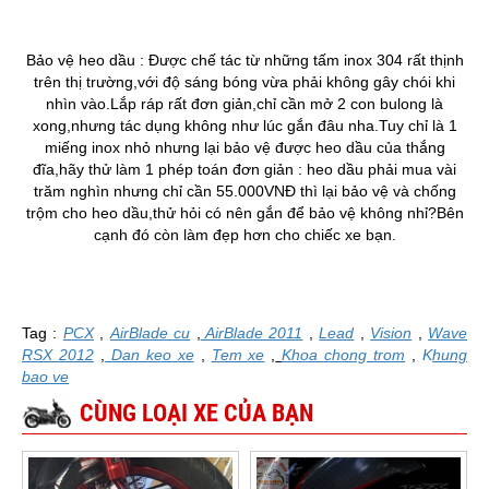
Bảo vệ heo dầu : Được chế tác từ những tấm inox 304 rất thịnh
trên thị trường,với độ sáng bóng vừa phải không gây chói khi
nhìn vào.Lắp ráp rất đơn giản,chỉ cần mở 2 con bulong là
xong,nhưng tác dụng không như lúc gắn đâu nha.Tuy chỉ là 1
miếng inox nhỏ nhưng lại bảo vệ được heo dầu của thắng
đĩa,hãy thử làm 1 phép toán đơn giản : heo dầu phải mua vài
trăm nghìn nhưng chỉ cần 55.000VNĐ thì lại bảo vệ và chống
trộm cho heo dầu,thử hỏi có nên gắn để bảo vệ không nhỉ?Bên
cạnh đó còn làm đẹp hơn cho chiếc xe bạn.
Tag :
PCX
,
AirBlade cu
,
AirBlade 2011
,
Lead
,
Vision
,
Wave
RSX 2012
,
Dan keo xe
,
Tem xe
,
Khoa chong trom
,
K
hung
bao ve
CÙNG LOẠI XE CỦA BẠN