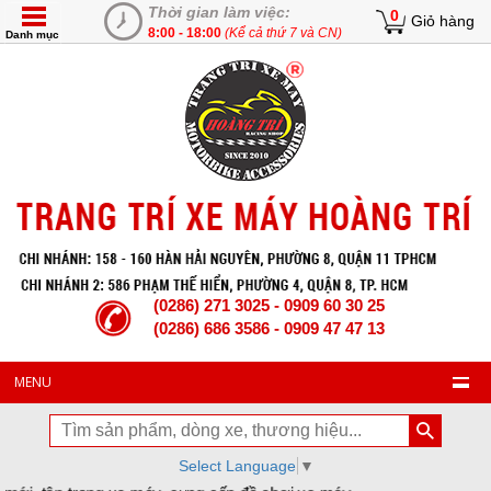
Thời gian làm việc:
0
Giỏ hàng
8:00 - 18:00
(Kể cả thứ 7 và CN)
Danh mục
(0286) 271 3025 - 0909 60 30 25
(0286) 686 3586 - 0909 47 47 13
MENU
Select Language
▼