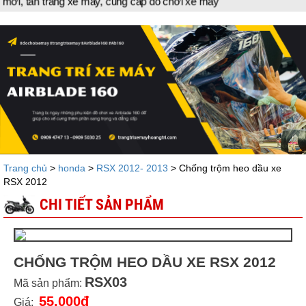
tân trang xe máy, cung cấp đồ chơi xe máy
Trang chủ
>
honda
>
RSX 2012- 2013
> Chống trộm heo dầu xe
RSX 2012
CHI TIẾT SẢN PHẨM
CHỐNG TRỘM HEO DẦU XE RSX 2012
RSX03
Mã sản phẩm:
55.000đ
Giá: