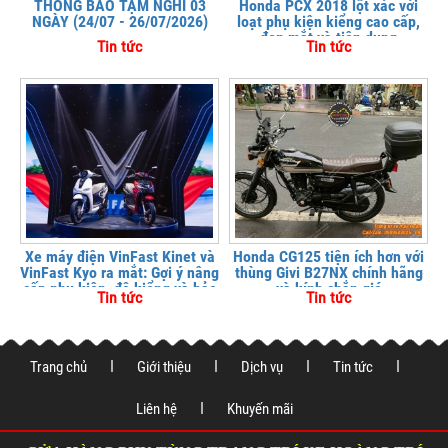
THÔNG BÁO TẠM NGHỈ 03
Honda PCX 2018 lột xác với
NGÀY (24/07 - 26/07/2026)
loạt phụ kiện kiểng cao cấp,
đẹp mắt và tiện dụng
Tin tức
Tin tức
Xe máy điện VinFast Kinet và
Honda CG125 tiện ích hơn với
VinFast Kyo ra mắt: Gợi ý nâng
thùng Givi B27NX chính hãng
cấp phụ kiện, độ kiểng và bảo
và kính chắn gió
Tin tức
Tin tức
vệ xe tại
Trang chủ
Giới thiệu
Dịch vụ
Tin tức
Liên hệ
Khuyến mãi