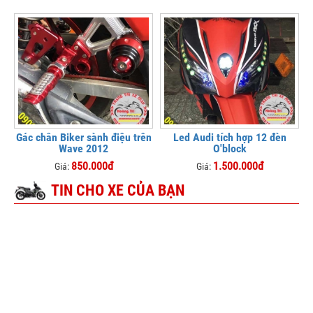
Gác chân Biker sành điệu trên
Led Audi tích hợp 12 đèn
Wave 2012
O'block
850.000đ
1.500.000đ
Giá:
Giá:
TIN CHO XE CỦA BẠN