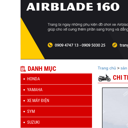
DANH MỤC
Trang chủ
>
sản
CHI 
HONDA
YAMAHA
XE MÁY ĐIỆN
SYM
SUZUKI