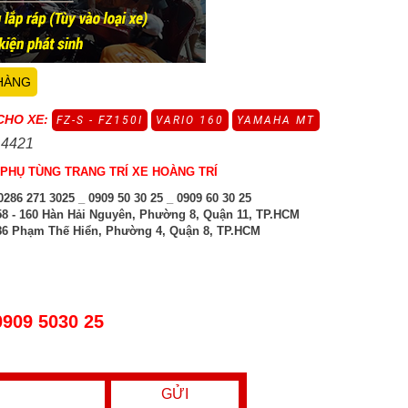
HÀNG
CHO XE:
FZ-S - FZ150I
VARIO 160
YAMAHA MT
 4421
PHỤ TÙNG TRANG TRÍ XE HOÀNG TRÍ
286 271 3025 _ 0909 50 30 25 _ 0909 60 30 25
8 - 160 Hàn Hải Nguyên, Phường 8, Quận 11, TP.HCM
6 Phạm Thế Hiển, Phường 4, Quận 8, TP.HCM
0909 5030 25