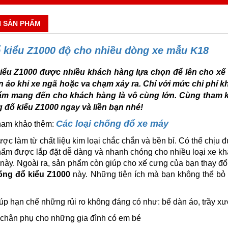
N SẢN PHẨM
 kiểu Z1000 độ cho nhiều dòng xe mẫu K18
ểu Z1000 được nhiều khách hàng lựa chọn để lên cho xế 
 áo khi xe ngã hoặc va chạm xảy ra. Chỉ với mức chi phí 
ẩm mang đến cho khách hàng là vô cùng lớn. Cùng tham k
đổ kiểu Z1000 ngay và liền bạn nhé!
Các loại chống đổ xe máy
tham khảo thêm:
c làm từ chất liệu kim loại chắc chắn và bền bỉ. Có thể chịu đ
ẩm được lắp đặt dễ dàng và nhanh chóng cho nhiều loại xe khác
 này. Ngoài ra, sản phẩm còn giúp cho xế cưng của bạn thay đ
ống đổ kiểu Z1000
này. Những tiện ích mà bạn không thể bỏ
iúp hạn chế những rủi ro không đáng có như: bể dàn áo, trầy 
 chân phụ cho những gia đình có em bé