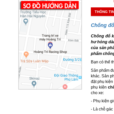
THÔNG TI
Chống đổ
Chống đổ ki
hư hỏng dàn
của sản ph
phẩm chống 
Bạn có thể 
Sản phẩm đượ
khác. Sản ph
đặt phụ kiện
phụ kiện
ch
cho xe:
- Phụ kiện g
- Là chỗ gác