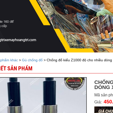
 phẩm khác
>
Gù chống đổ
> Chống đổ kiểu Z1000 độ cho nhiều dòng
TIẾT SẢN PHẨM
CHỐNG
DÒNG 
Mã sản p
450
Giá: