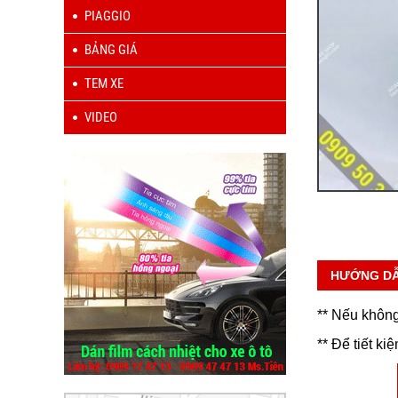
PIAGGIO
BẢNG GIÁ
TEM XE
VIDEO
HƯỚNG D
** Nếu không
** Để tiết ki