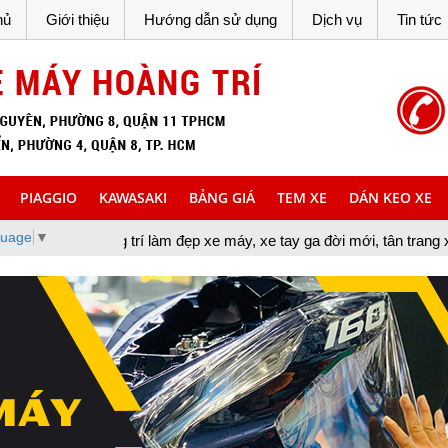
hủ
Giới thiệu
Hướng dẫn sử dụng
Dịch vụ
Tin tức
PIAGGIO
KAWASAKI
BẢNG GIÁ
TEM XE
DÁN KEO XE
guage
▼
g trí làm đẹp xe máy, xe tay ga đời mới, tân trang xe máy, cung c