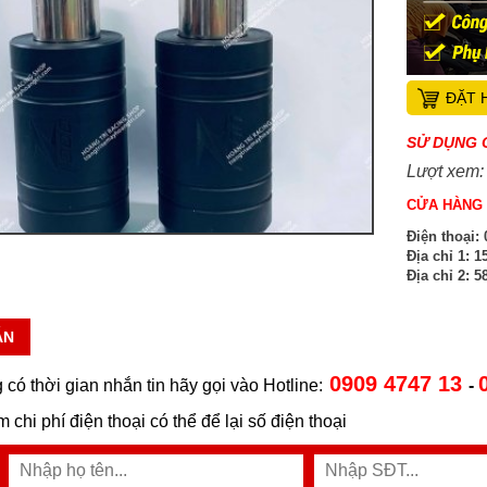
ĐẶT 
SỬ DỤNG 
Lượt xem:
CỬA HÀNG 
Điện thoại:
0
Địa chỉ 1:
15
Địa chỉ 2:
58
ẪN
0909 4747 13
 có thời gian nhắn tin hãy gọi vào Hotline:
-
ệm chi phí điện thoại có thể để lại số điện thoại