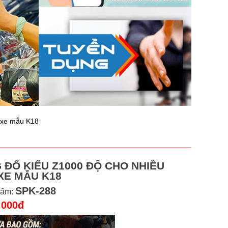
 xe mẫu K18
 ĐỔ KIỂU Z1000 ĐỘ CHO NHIỀU
XE MẪU K18
SPK-288
hẩm:
.000đ