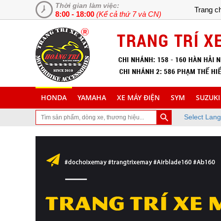
Thời gian làm việc:
Trang c
8:00 - 18:00
(Kể cả thứ 7 và CN)
HONDA
YAMAHA
XE MÁY ĐIỆN
SYM
SUZUKI
Select Lan
ã ghé thăm trang Web chuyên cung cấp và lắp đặt phụ tùng inox tran