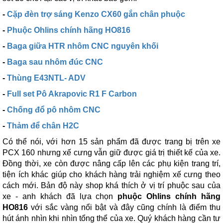
-
Cặp đèn trợ sáng Kenzo CX60 gắn chân phuộc
-
Phuộc Ohlins chính hãng HO816
-
Baga giữa HTR nhôm CNC nguyên khối
-
Baga sau nhôm đúc CNC
-
Thùng E43NTL- ADV
-
Full set Pô Akrapovic R1 F Carbon
-
Chống đổ pô nhôm CNC
-
Thảm để chân H2C
Có thể nói, với hơn 15 sản phẩm đã được trang bị trên xe
PCX 160 nhưng xế cưng vẫn giữ được giá trị thiết kế của xe.
Đồng thời, xe còn được nâng cấp lên các phụ kiện trang trí,
tiện ích khác giúp cho khách hàng trải nghiệm xế cưng theo
cách mới. Bản độ này shop khá thích ở vị trí phuộc sau của
xe - anh khách đã lựa chọn
phuộc Ohlins chính hãng
HO816
với sắc vàng nổi bật và đây cũng chính là điểm thu
hút ánh nhìn khi nhìn tổng thể của xe. Quý khách hàng cần tư