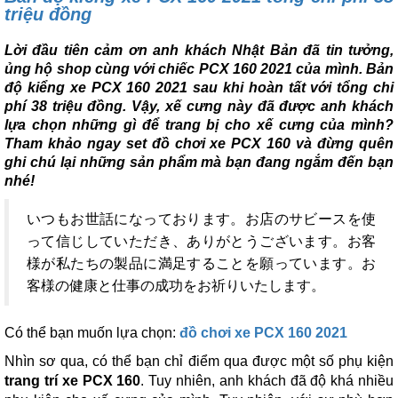
triệu đồng
Lời đầu tiên cảm ơn anh khách Nhật Bản đã tin tưởng,
ủng hộ shop cùng với chiếc PCX 160 2021 của mình. Bản
độ kiểng xe PCX 160 2021 sau khi hoàn tất với tổng chi
phí 38 triệu đồng. Vậy, xế cưng này đã được anh khách
lựa chọn những gì để trang bị cho xế cưng của mình?
Tham khảo ngay set đồ chơi xe PCX 160 và đừng quên
ghi chú lại những sản phẩm mà bạn đang ngắm đến bạn
nhé!
いつもお世話になっております。お店のサビースを使
って信じしていただき、ありがとうございます。お客
様が私たちの製品に満足することを願っています。お
客様の健康と仕事の成功をお祈りいたします。
Có thể bạn muốn lựa chọn:
đồ chơi xe PCX 160 2021
Nhìn sơ qua, có thể bạn chỉ điểm qua được một số phụ kiện
trang trí xe PCX 160
. Tuy nhiên, anh khách đã độ khá nhiều