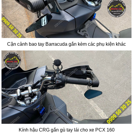
Cận cảnh bao tay Barracuda gắn kèm các phụ kiện khác
Kính hậu CRG gắn gù tay lái cho xe PCX 160