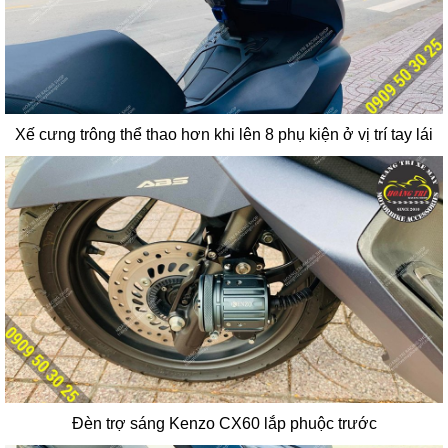
Xế cưng trông thể thao hơn khi lên 8 phụ kiện ở vị trí tay lái
Đèn trợ sáng Kenzo CX60 lắp phuộc trước