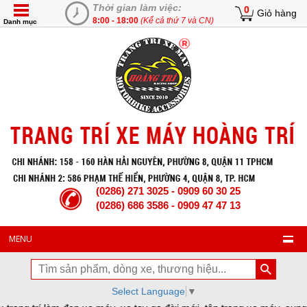
Thời gian làm việc:
0
Giỏ hàng
8:00 - 18:00
(Kể cả thứ 7 và CN)
Danh mục
(0286) 271 3025 - 0909 60 30 25
(0286) 686 3586 - 0909 47 47 13
MENU
Select Language
▼