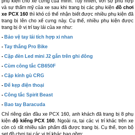
phụ kiện cho xế cưng của mình. Tuy nhiên, với sự phù hợp
và sự thẩm mỹ của xe sau khi trang bị các phụ kiện
đồ chơi
xe PCX 160
thì khó có thể nhận biết được nhiều phụ kiện đã
trang bị lên cho xế cưng này. Cụ thể, nhiều phụ kiện được
trang bị ở vị trí tay lái của xe như:
-
Bảo vệ tay lái tích hợp xi nhan
-
Tay thắng Pro Bike
-
Cặp đèn Led mini J2 gắn trên ghi đông
-
Cùm công tắc CB650F
-
Cặp kính gù CRG
-
Đế kẹp điện thoại
-
Công tắc Spirit Beast
-
Bao tay Baracuda
Chỉ riêng dàn đầu xe PCX 160, anh khách đã trang bị 8 phụ
kiện
độ kiểng PCX 160
. Ngoài ra, tại các vị trí khác trên xe
còn có rất nhiều sản phẩm đã được trang bị. Cụ thể, trọn bộ
set đồ chơi tại các vị trí khác bao gồm: