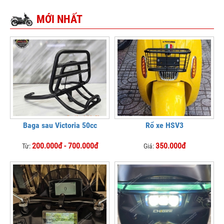
MỚI NHẤT
Baga sau Victoria 50cc
Rổ xe HSV3
200.000đ - 700.000đ
350.000đ
Từ:
Giá: