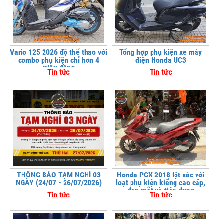
Vario 125 2026 độ thể thao với
Tổng hợp phụ kiện xe máy
combo phụ kiện chỉ hơn 4
điện Honda UC3
triệu đồng
Tin tức
Tin tức
THÔNG BÁO TẠM NGHỈ 03
Honda PCX 2018 lột xác với
NGÀY (24/07 - 26/07/2026)
loạt phụ kiện kiểng cao cấp,
đẹp mắt và tiện dụng
Tin tức
Tin tức