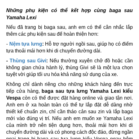
Những phụ kiện có thể kết hợp cùng baga sau
Yamaha Lexi
Nếu đã trang bị baga sau, anh em có thể cân nhắc lắp
thêm các phụ kiện sau để hoàn thiện hơn:
-
Nệm tựa lưng
:
Hỗ trợ người ngồi sau, giúp họ có điểm
tựa thoải mái hơn khi di chuyển đường dài.
-
Thùng sau Givi
:
Nếu thường xuyên chở đồ hoặc cần
không gian chứa hành lý, thùng Givi sẽ là một lựa chọn
tuyệt vời giúp tối ưu hóa khả năng sử dụng của xe.
Không chỉ dành riêng cho những khách hàng đến trực
tiếp cửa hàng,
baga sau tựa lưng Yamaha Lexi kiểu
Vespa
còn có thể được đặt hàng online và giao tận nơi.
Anh em ở xa hoàn toàn có thể tự lắp đặt dễ dàng nhờ
thiết kế chuẩn zin, chỉ cần tháo cản sau zin và lắp baga
mới vào đúng vị trí. Nếu anh em muốn xe Yamaha Lexi
của mình trở nên tiện dụng hơn, thoải mái hơn khi di
chuyển đường dài và có phong cách độc đáo, đừng ngần
ngại trang bị baga sau tựa lưng kiểu Vespa ngay hôm