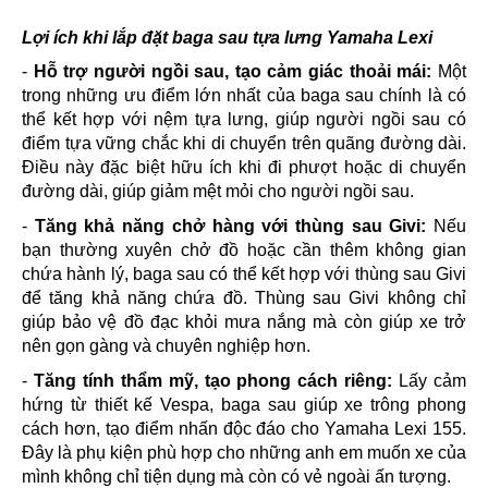
Lợi ích khi lắp đặt baga sau tựa lưng Yamaha Lexi
-
Hỗ trợ người ngồi sau, tạo cảm giác thoải mái:
Một
trong những ưu điểm lớn nhất của baga sau chính là có
thể kết hợp với nệm tựa lưng, giúp người ngồi sau có
điểm tựa vững chắc khi di chuyển trên quãng đường dài.
Điều này đặc biệt hữu ích khi đi phượt hoặc di chuyển
đường dài, giúp giảm mệt mỏi cho người ngồi sau.
-
Tăng khả năng chở hàng với thùng sau Givi:
Nếu
bạn thường xuyên chở đồ hoặc cần thêm không gian
chứa hành lý, baga sau có thể kết hợp với thùng sau Givi
để tăng khả năng chứa đồ. Thùng sau Givi không chỉ
giúp bảo vệ đồ đạc khỏi mưa nắng mà còn giúp xe trở
nên gọn gàng và chuyên nghiệp hơn.
-
Tăng tính thẩm mỹ, tạo phong cách riêng:
Lấy cảm
hứng từ thiết kế Vespa, baga sau giúp xe trông phong
cách hơn, tạo điểm nhấn độc đáo cho Yamaha Lexi 155.
Đây là phụ kiện phù hợp cho những anh em muốn xe của
mình không chỉ tiện dụng mà còn có vẻ ngoài ấn tượng.