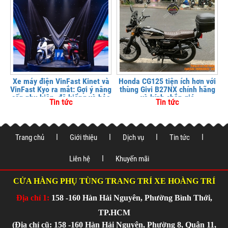
Xe máy điện VinFast Kinet và
Honda CG125 tiện ích hơn với
VinFast Kyo ra mắt: Gợi ý nâng
thùng Givi B27NX chính hãng
cấp phụ kiện, độ kiểng và bảo
và kính chắn gió
Tin tức
Tin tức
vệ xe tại
Trang chủ
Giới thiệu
Dịch vụ
Tin tức
Liên hệ
Khuyến mãi
CỬA HÀNG PHỤ TÙNG TRANG TRÍ XE HOÀNG TRÍ
Địa chỉ 1:
158 -160 Hàn Hải Nguyên, Phường Bình Thới,
TP.HCM
(Địa chỉ cũ: 158 -160 Hàn Hải Nguyên, Phường 8, Quận 11,