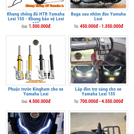
Khung chống đổ HTR Yamaha
Baga sau nhôm đúc Yamaha
Lexi 155 - Khung bảo vệ Lexi
Lexi
155
1.500.000đ
450.000đ - 1.350.000đ
Giá:
Từ:
Phuộc trước Kingham cho xe
Lắp đèn trợ sáng cho xe
Yamaha Lexi
Yamaha Lexi 155
4.500.000đ
700.000đ - 4.550.000đ
Giá:
Từ: