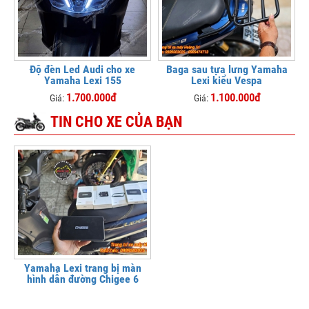
Độ đèn Led Audi cho xe
Baga sau tựa lưng Yamaha
Yamaha Lexi 155
Lexi kiểu Vespa
1.700.000đ
1.100.000đ
Giá:
Giá:
TIN CHO XE CỦA BẠN
Yamaha Lexi trang bị màn
hình dẫn đường Chigee 6