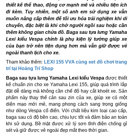
thiết kế thể thao, động cơ mạnh mẽ và nhiều tiện ích
đi kèm. Tuy nhiên, một số anh em sử dụng xe vẫn
muốn nâng cấp thêm để tối ưu hóa trải nghiệm khi di
chuyển, đặc biệt là khi chở người ngồi sau hoặc cần
thêm không gian chứa đồ. Baga sau tựa lưng Yamaha
Lexi kiểu Vespa chính là phụ kiện lý tưởng giúp xe
của bạn trở nên tiện dụng hơn mà vẫn giữ được vẻ
ngoài thanh lịch cho xe.
Tham khảo thêm:
LEXI 155 VVA cùng set đồ chơi trang
trí tại Hoàng Trí Shop
Baga sau tựa lưng Yamaha Lexi kiểu Vespa
được thiết
kế chuẩn zin cho xe Yamaha Lexi 155, giúp quá trình lắp
đặt dễ dàng mà không cần chế độ hay cắt khoét xe. Sản
phẩm này thay thế cản sau zin của xe, giúp xe có một
diện mạo mới mẻ, mang phong cách sang trọng giống
như dòng Vespa cổ điển. Với chất liệu kim loại cao cấp,
baga sau có độ bền cao, chịu lực tốt và đảm bảo an toàn
khi sử dụng. Bề mặt được xử lý sơn tĩnh điện chống gỉ
sét và giữ được vẻ ngoài đẹp mắt theo thời gian.