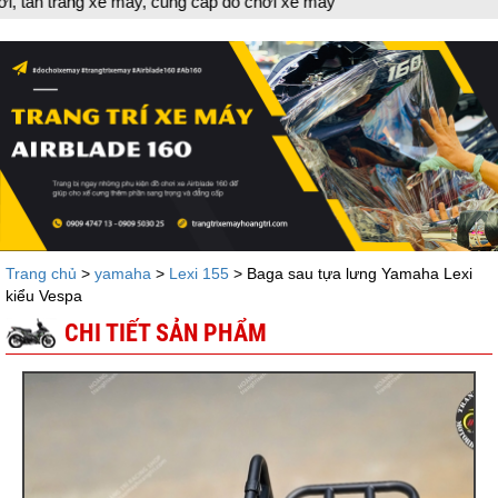
áy, cung cấp đồ chơi xe máy
Trang chủ
>
yamaha
>
Lexi 155
> Baga sau tựa lưng Yamaha Lexi
kiểu Vespa
CHI TIẾT SẢN PHẨM