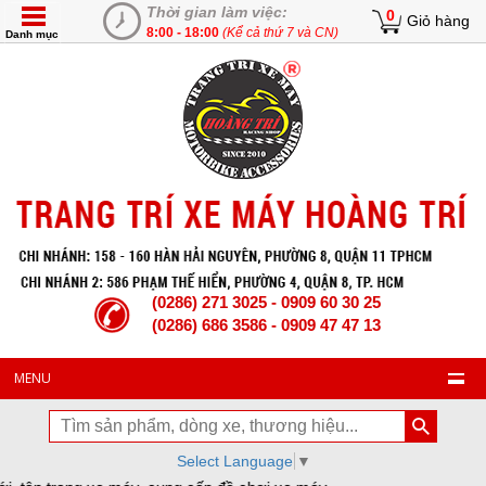
Thời gian làm việc:
0
Giỏ hàng
8:00 - 18:00
(Kể cả thứ 7 và CN)
Danh mục
(0286) 271 3025 - 0909 60 30 25
(0286) 686 3586 - 0909 47 47 13
MENU
Select Language
▼