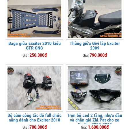
Baga giữa Exciter 2010 kiểu
Thùng giữa Givi lắp Exciter
GTR CNC
2009
250.000đ
790.000đ
Giá:
Giá:
Bộ cùm công tắc đỏ full chức
Trọn bộ Led 2 tầng, nhựa đầu
năng dành cho Exciter 2010
và chắn gió Zhi.Pat cho xe
Exciter 2009-2010
700.000đ
1.600.000đ
Giá:
Giá: