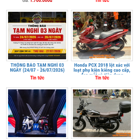
1.700.000đ
Tin tức
Giá:
THÔNG BÁO TẠM NGHỈ 03
Honda PCX 2018 lột xác với
NGÀY (24/07 - 26/07/2026)
loạt phụ kiện kiểng cao cấp,
đẹp mắt và tiện dụng
Tin tức
Tin tức