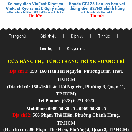
Xe máy điện VinFast Kinet và
Honda CG125 tiện ích hơn với
VinFast Kyo ra mắt: Gợi ý nâng
thùng Givi B27NX chính hãng
cấp phụ kiện, độ kiểng và bảo
và kính chắn gió
Tin tức
Tin tức
vệ xe tại
Trang chủ
Giới thiệu
Dịch vụ
Tin tức
Liên hệ
Khuyến mãi
CỬA HÀNG PHỤ TÙNG TRANG TRÍ XE HOÀNG TRÍ
Địa chỉ 1:
158 -160 Hàn Hải Nguyên, Phường Bình Thới,
TP.HCM
(Địa chỉ cũ: 158 -160 Hàn Hải Nguyên, Phường 8, Quận 11,
TP.HCM)
Tel Phone:
(028) 6 271 3025
Mobifone: 0909 50 30 25 - 0909 60 30 25
Địa chỉ 2:
586 Phạm Thế Hiển, Phường Chánh Hưng,
TP.HCM
(Địa chỉ cũ: 586 Phạm Thế Hiển, Phường 4, Quận 8, TP.HCM)