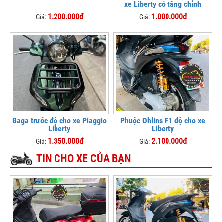
xe Liberty có tăng chỉnh
1.200.000đ
1.000.000đ
Giá:
Giá:
Baga trước độ cho xe Piaggio
Phuộc Ohlins F1 độ cho xe
Liberty
Liberty
1.350.000đ
2.100.000đ
Giá:
Giá:
TIN CHO XE CỦA BẠN