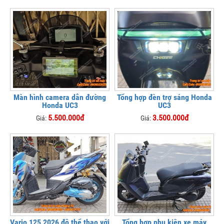
Màn hình camera dẫn đường
Tổng hợp đèn trợ sáng Honda
Honda UC3
UC3
5.500.000đ
3.500.000đ
Giá:
Giá:
Vario 125 2026 độ thể thao với
Tổng hợp phụ kiện xe máy