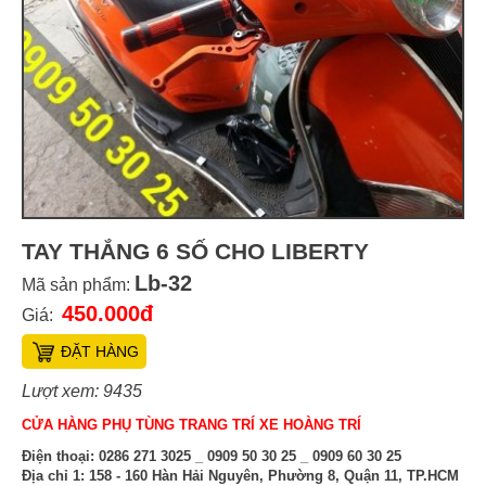
TAY THẮNG 6 SỐ CHO LIBERTY
Lb-32
Mã sản phẩm:
450.000đ
Giá:
ĐẶT HÀNG
Lượt xem: 9435
CỬA HÀNG PHỤ TÙNG TRANG TRÍ XE HOÀNG TRÍ
Điện thoại:
0286 271 3025 _ 0909 50 30 25 _ 0909 60 30 25
Địa chỉ 1:
158 - 160 Hàn Hải Nguyên, Phường 8, Quận 11, TP.HCM