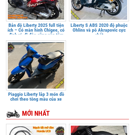
Bản độ Liberty 2025 full tiện
Liberty S ABS 2020 độ phuộc
ích – Có màn hình Chigee, có
Ohlins và pô Akrapovic cực
định vị, đi đâu cũng yên tâm
chất
Piaggio Liberty lắp 3 món đồ
chơi theo tông màu của xe
MỚI NHẤT