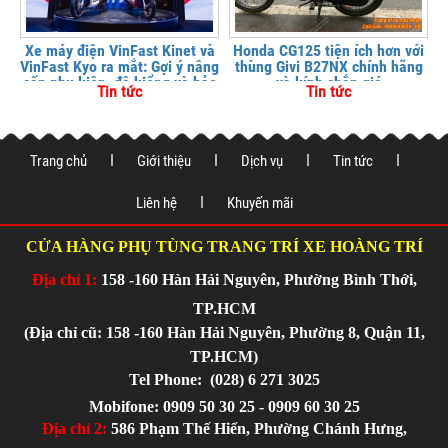
Xe máy điện VinFast Kinet và
Honda CG125 tiện ích hơn với
VinFast Kyo ra mắt: Gợi ý nâng
thùng Givi B27NX chính hãng
cấp phụ kiện, độ kiểng và bảo
và kính chắn gió
Tin tức
Tin tức
vệ xe tại
Trang chủ
Giới thiệu
Dịch vụ
Tin tức
Liên hệ
Khuyến mãi
CỬA HÀNG PHỤ TÙNG TRANG TRÍ XE HOÀNG TRÍ
Địa chỉ 1:
158 -160 Hàn Hải Nguyên, Phường Bình Thới,
TP.HCM
(Địa chỉ cũ: 158 -160 Hàn Hải Nguyên, Phường 8, Quận 11,
TP.HCM)
Tel Phone:
(028) 6 271 3025
Mobifone: 0909 50 30 25 - 0909 60 30 25
Địa chỉ 2:
586 Phạm Thế Hiển, Phường Chánh Hưng,