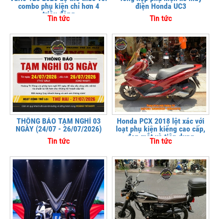
combo phụ kiện chỉ hơn 4
điện Honda UC3
triệu đồng
Tin tức
Tin tức
THÔNG BÁO TẠM NGHỈ 03
Honda PCX 2018 lột xác với
NGÀY (24/07 - 26/07/2026)
loạt phụ kiện kiểng cao cấp,
đẹp mắt và tiện dụng
Tin tức
Tin tức