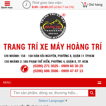
Thời gian làm việc:
0
Giỏ hàng
8:00 - 18:00
(Kể cả thứ 7 và CN)
Danh mục
(0286) 271 3025 - 0909 60 30 25
(0286) 686 3586 - 0909 47 47 13
MENU
Select Language
▼