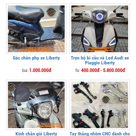
Gác chân phụ xe Liberty
Trọn bộ bi cầu và Led Audi xe
Piaggio Liberty
1.000.000đ
400.000đ - 5.800.000đ
Giá:
Từ:
Kính chắn gió Liberty
Tay thắng nhôm CNC dành cho