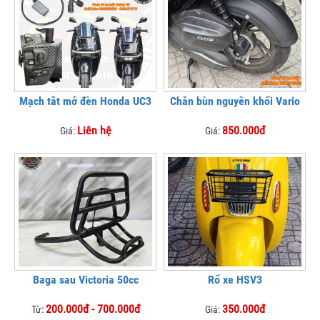
Mạch tắt mở đèn Honda UC3
Chắn bùn nguyên khối Vario
Liên hệ
850.000đ
Giá:
Giá:
Baga sau Victoria 50cc
Rổ xe HSV3
200.000đ - 700.000đ
350.000đ
Từ:
Giá: