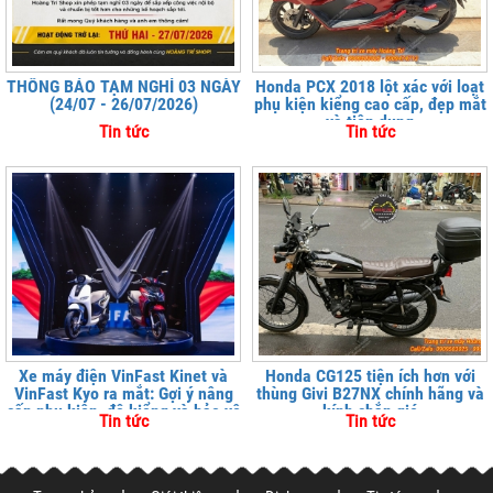
THÔNG BÁO TẠM NGHỈ 03 NGÀY
Honda PCX 2018 lột xác với loạt
(24/07 - 26/07/2026)
phụ kiện kiểng cao cấp, đẹp mắt
và tiện dụng
Tin tức
Tin tức
Xe máy điện VinFast Kinet và
Honda CG125 tiện ích hơn với
VinFast Kyo ra mắt: Gợi ý nâng
thùng Givi B27NX chính hãng và
cấp phụ kiện, độ kiểng và bảo vệ
kính chắn gió
Tin tức
Tin tức
xe tại