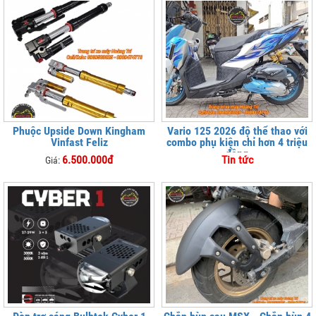
Phuộc Upside Down Kingham
Vario 125 2026 độ thể thao với
Vinfast Feliz
combo phụ kiện chỉ hơn 4 triệu
đồng
6.500.000đ
Tin tức
Giá: