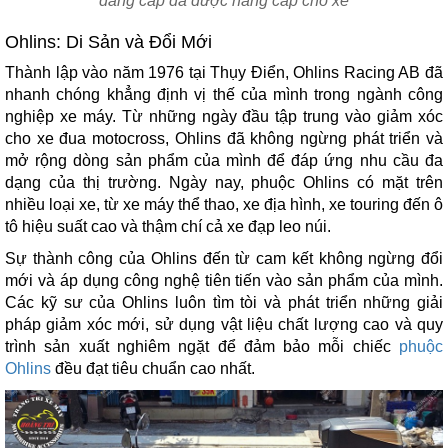
đẳng cấp đã được nâng cấp cho xe
Ohlins: Di Sản và Đổi Mới
Thành lập vào năm 1976 tại Thụy Điển, Ohlins Racing AB đã
nhanh chóng khẳng định vị thế của mình trong ngành công
nghiệp xe máy. Từ những ngày đầu tập trung vào giảm xóc
cho xe đua motocross, Ohlins đã không ngừng phát triển và
mở rộng dòng sản phẩm của mình để đáp ứng nhu cầu đa
dạng của thị trường. Ngày nay, phuộc Ohlins có mặt trên
nhiều loại xe, từ xe máy thể thao, xe địa hình, xe touring đến ô
tô hiệu suất cao và thậm chí cả xe đạp leo núi.
Sự thành công của Ohlins đến từ cam kết không ngừng đổi
mới và áp dụng công nghệ tiên tiến vào sản phẩm của mình.
Các kỹ sư của Ohlins luôn tìm tòi và phát triển những giải
pháp giảm xóc mới, sử dụng vật liệu chất lượng cao và quy
trình sản xuất nghiêm ngặt để đảm bảo mỗi chiếc
phuộc
Ohlins
đều đạt tiêu chuẩn cao nhất.