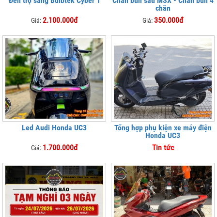
Đèn trợ sáng Bulbtek Cyber 1
Chắn bùn sau MSX - Chắn bùn 4
chân
2.100.000đ
350.000đ
Giá:
Giá:
Led Audi Honda UC3
Tổng hợp phụ kiện xe máy điện
Honda UC3
1.700.000đ
Tin tức
Giá: