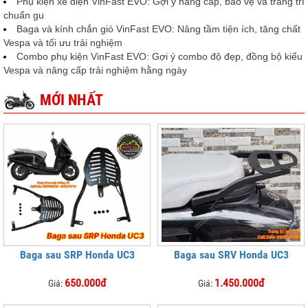
Phụ kiện xe điện VinFast EVO: Gợi ý nâng cấp, bảo vệ và trang trí
chuẩn gu
Baga và kính chắn gió VinFast EVO: Nâng tầm tiện ích, tăng chất
Vespa và tối ưu trải nghiệm
Combo phụ kiện VinFast EVO: Gợi ý combo độ đẹp, đồng bộ kiểu
Vespa và nâng cấp trải nghiệm hằng ngày
MỚI NHẤT
Baga sau SRP Honda UC3
Baga sau SRV Honda UC3
650.000đ
1.450.000đ
Giá:
Giá: