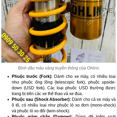
Bình dầu màu vàng truyền thống của Ohlins
Phuộc trước (Fork):
Dành cho xe máy, có nhiều loại
như phuộc ống lồng (telescopic fork), phuộc upside-
down (USD fork). Các loại phuộc USD thường được
trang bị trên các xe thể thao và xe đua.
Phuộc sau (Shock Absorber):
Dành cho cả xe máy và
ô tô, có nhiều loại như phuộc lò xo đơn (mono-shock)
và phuộc lò xo đôi (twin-shock).
Phuộc giảm chấn (Damper):
Dùng để kiểm soát