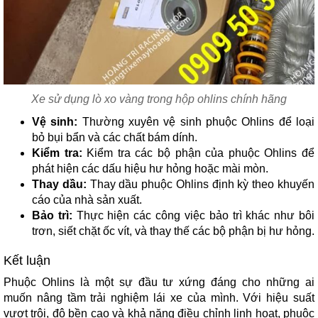
Xe sử dụng lò xo vàng trong hộp ohlins chính hãng
Vệ sinh:
Thường xuyên vệ sinh phuộc Ohlins để loại
bỏ bụi bẩn và các chất bám dính.
Kiểm tra:
Kiểm tra các bộ phận của phuộc Ohlins để
phát hiện các dấu hiệu hư hỏng hoặc mài mòn.
Thay dầu:
Thay dầu phuộc Ohlins định kỳ theo khuyến
cáo của nhà sản xuất.
Bảo trì:
Thực hiện các công việc bảo trì khác như bôi
trơn, siết chặt ốc vít, và thay thế các bộ phận bị hư hỏng.
Kết luận
Phuộc Ohlins là một sự đầu tư xứng đáng cho những ai
muốn nâng tầm trải nghiệm lái xe của mình. Với hiệu suất
vượt trội, độ bền cao và khả năng điều chỉnh linh hoạt, phuộc