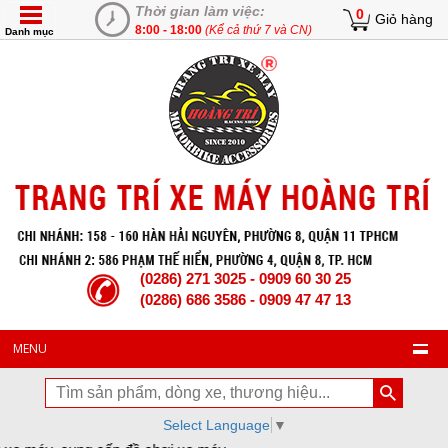
Thời gian làm việc:
0
Giỏ hàng
8:00 - 18:00
(Kể cả thứ 7 và CN)
Danh mục
(0286) 271 3025 - 0909 60 30 25
(0286) 686 3586 - 0909 47 47 13
MENU
Select Language
▼