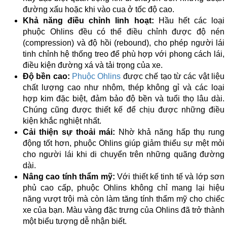
đường xấu hoặc khi vào cua ở tốc độ cao.
Khả năng điều chỉnh linh hoạt:
Hầu hết các loại
phuộc Ohlins đều có thể điều chỉnh được độ nén
(compression) và độ hồi (rebound), cho phép người lái
tinh chỉnh hệ thống treo để phù hợp với phong cách lái,
điều kiện đường xá và tải trọng của xe.
Độ bền cao:
Phuộc Ohlins
được chế tạo từ các vật liệu
chất lượng cao như nhôm, thép không gỉ và các loại
hợp kim đặc biệt, đảm bảo độ bền và tuổi thọ lâu dài.
Chúng cũng được thiết kế để chịu được những điều
kiện khắc nghiệt nhất.
Cải thiện sự thoải mái:
Nhờ khả năng hấp thụ rung
động tốt hơn, phuộc Ohlins giúp giảm thiểu sự mệt mỏi
cho người lái khi di chuyển trên những quãng đường
dài.
Nâng cao tính thẩm mỹ:
Với thiết kế tinh tế và lớp sơn
phủ cao cấp, phuộc Ohlins không chỉ mang lại hiệu
năng vượt trội mà còn làm tăng tính thẩm mỹ cho chiếc
xe của bạn. Màu vàng đặc trưng của Ohlins đã trở thành
một biểu tượng dễ nhận biết.