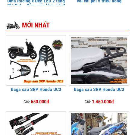
Uma Racing x Đèn LED 2 tầng
với chi phí 5 triệu đồng
Zhi.Pat – Đẳng cấp khác biệt!
MỚI NHẤT
Baga sau SRP Honda UC3
Baga sau SRV Honda UC3
650.000đ
1.450.000đ
Giá:
Giá: