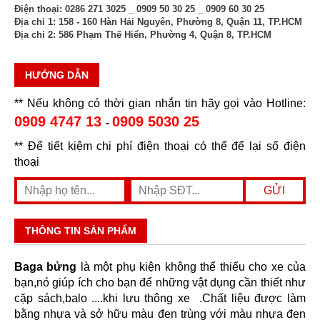
Điện thoại:
0286 271 3025 _ 0909 50 30 25 _ 0909 60 30 25
Địa chỉ 1:
158 - 160 Hàn Hải Nguyên, Phường 8, Quận 11, TP.HCM
Địa chỉ 2:
586 Phạm Thế Hiển, Phường 4, Quận 8, TP.HCM
HƯỚNG DẪN
** Nếu không có thời gian nhắn tin hãy gọi vào Hotline:
0909 4747 13
0909 5030 25
-
** Để tiết kiệm chi phí điện thoại có thể để lại số điện
thoại
THÔNG TIN SẢN PHẨM
Baga bửng
là một phụ kiện không thể thiếu cho xe của
bạn,nó giúp ích cho bạn để những vật dụng cần thiết như
cặp sách,balo ....khi lưu thông xe .Chất liệu được làm
bằng nhựa và sở hữu màu đen trùng với màu nhựa đen