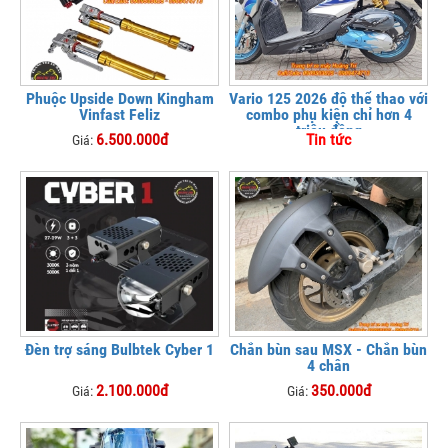
Phuộc Upside Down Kingham
Vario 125 2026 độ thể thao với
Vinfast Feliz
combo phụ kiện chỉ hơn 4
triệu đồng
6.500.000đ
Tin tức
Giá:
Đèn trợ sáng Bulbtek Cyber 1
Chắn bùn sau MSX - Chắn bùn
4 chân
2.100.000đ
350.000đ
Giá:
Giá: