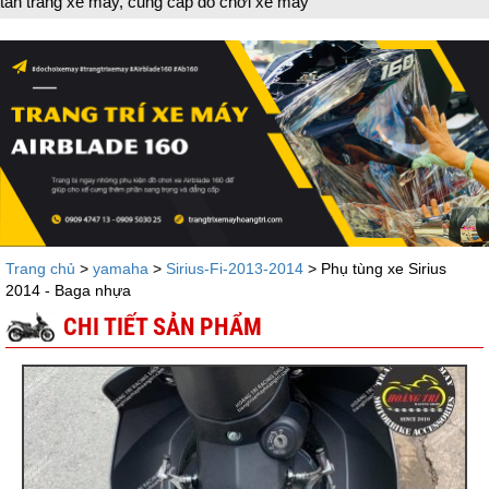
 máy, cung cấp đồ chơi xe máy
Trang chủ
>
yamaha
>
Sirius-Fi-2013-2014
> Phụ tùng xe Sirius
2014 - Baga nhựa
CHI TIẾT SẢN PHẨM