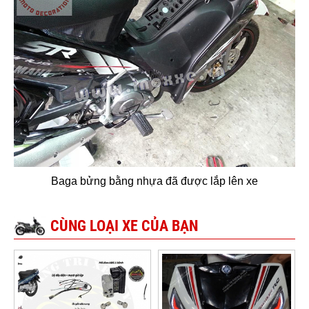
Baga bửng bằng nhựa đã được lắp lên xe
CÙNG LOẠI XE CỦA BẠN