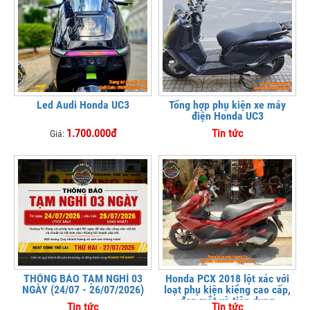
Led Audi Honda UC3
Tổng hợp phụ kiện xe máy
điện Honda UC3
1.700.000đ
Tin tức
Giá:
THÔNG BÁO TẠM NGHỈ 03
Honda PCX 2018 lột xác với
NGÀY (24/07 - 26/07/2026)
loạt phụ kiện kiểng cao cấp,
đẹp mắt và tiện dụng
Tin tức
Tin tức