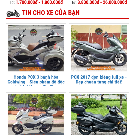
1.700.000đ - 1.800.000đ
3.800.000đ - 26.000.000đ
Từ:
Từ:
TIN CHO XE CỦA BẠN
Honda PCX 3 bánh hóa
PCX 2017 dọn kiểng full xe -
Goldwing - Siêu phẩm độ độc
Đẹp chuẩn từng chi tiết!
nhất tại Hoàng Trí Shop