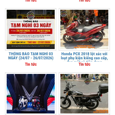
Tin tức
Tin tức
THÔNG BÁO TẠM NGHỈ 03
Honda PCX 2018 lột xác với
NGÀY (24/07 - 26/07/2026)
loạt phụ kiện kiểng cao cấp,
đẹp mắt và tiện dụng
Tin tức
Tin tức