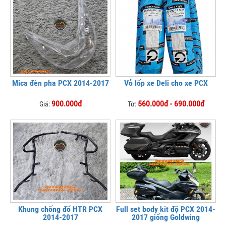
Mica đèn pha PCX 2014-2017
Vỏ lốp xe Deli cho xe PCX
900.000đ
560.000đ - 690.000đ
Giá:
Từ:
Khung chống đổ HTR PCX
Full set body kit độ PCX 2014-
2014-2017
2017 giống Goldwing