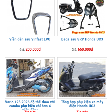
Viền đèn sau Vinfast EVO
Baga sau SRP Honda UC3
200.000đ
650.000đ
Giá:
Giá:
Vario 125 2026 độ thể thao với
Tổng hợp phụ kiện xe máy
combo phụ kiện chỉ hơn 4
điện Honda UC3
triệu đồng