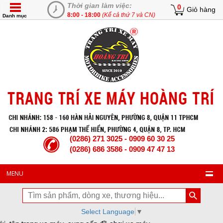
Thời gian làm việc:
0
Giỏ hàng
8:00 - 18:00
(Kể cả thứ 7 và CN)
Danh mục
(0286) 271 3025 - 0909 60 30 25
(0286) 686 3586 - 0909 47 47 13
MENU
Select Language
▼