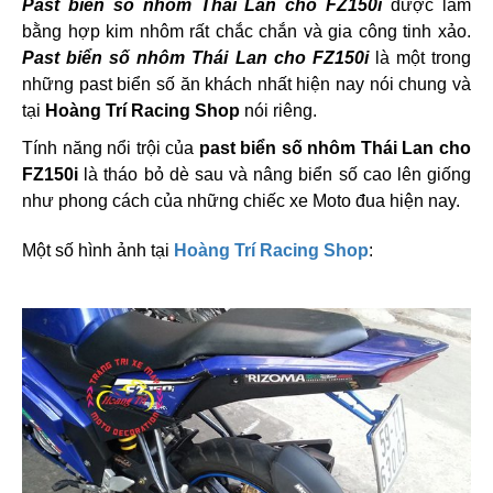
Past biển số nhôm Thái Lan cho FZ150i
được làm
bằng hợp kim nhôm rất chắc chắn và gia công tinh xảo.
Past biển số nhôm Thái Lan cho FZ150i
là một trong
những past biển số ăn khách nhất hiện nay nói chung và
tại
Hoàng Trí Racing Shop
nói riêng.
T
ính năng nổi trội của
past biển số nhôm Thái Lan cho
FZ150i
là tháo bỏ dè sau và nâng biển số cao lên giống
như phong cách của những chiếc xe Moto đua hiện nay.
Một số hình ảnh tại
Hoàng Trí Racing Shop
: