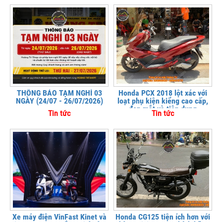
THÔNG BÁO TẠM NGHỈ 03
Honda PCX 2018 lột xác với
NGÀY (24/07 - 26/07/2026)
loạt phụ kiện kiểng cao cấp,
đẹp mắt và tiện dụng
Tin tức
Tin tức
Xe máy điện VinFast Kinet và
Honda CG125 tiện ích hơn với