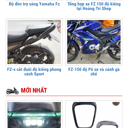
Độ đèn trợ sáng Yamaha Fz
Tổng hợp xe FZ 150 độ kiểng
tại Hoàng Trí Shop
FZ-s cắt đuôi độ kiểng phong
FZ-150 độ Pô xe và cánh gà
cách Sport
chế
MỚI NHẤT