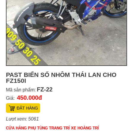
PAST BIỂN SỐ NHÔM THÁI LAN CHO
FZ150I
FZ-22
Mã sản phẩm:
450.000đ
Giá:
ĐẶT HÀNG
Lượt xem: 5061
CỬA HÀNG PHỤ TÙNG TRANG TRÍ XE HOÀNG TRÍ