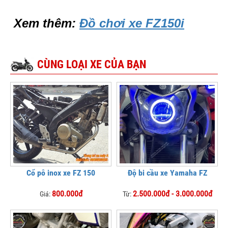
Xem thêm:
Đồ chơi xe FZ150i
CÙNG LOẠI XE CỦA BẠN
Cổ pô inox xe FZ 150
Độ bi cầu xe Yamaha FZ
800.000đ
2.500.000đ - 3.000.000đ
Giá:
Từ: