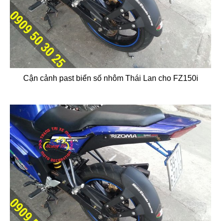
Cận cảnh past biển số nhôm Thái Lan cho FZ150i