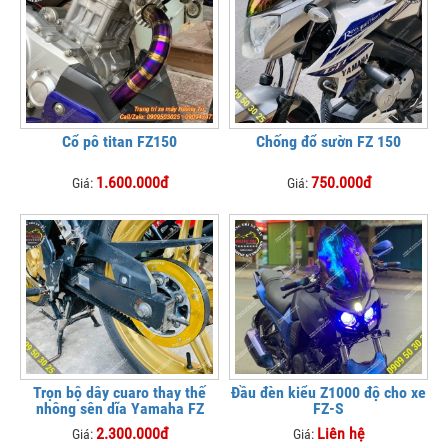
Cổ pô titan FZ150
Chống đổ sườn FZ 150
1.600.000đ
750.000đ
Giá:
Giá:
Trọn bộ dây cuaro thay thế
Đầu đèn kiểu Z1000 độ cho xe
nhông sên dĩa Yamaha FZ
FZ-S
2.300.000đ
Liên hệ
Giá:
Giá: