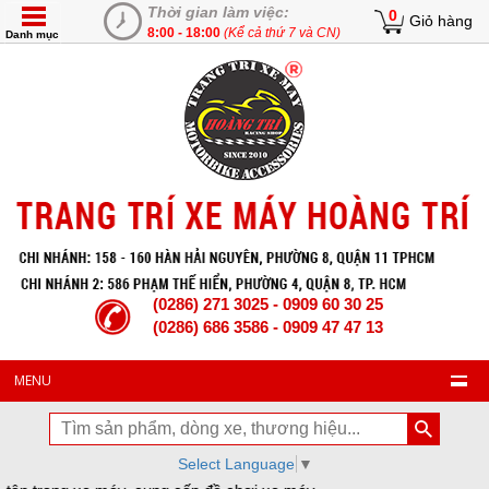
Thời gian làm việc:
0
Giỏ hàng
8:00 - 18:00
(Kể cả thứ 7 và CN)
Danh mục
(0286) 271 3025 - 0909 60 30 25
(0286) 686 3586 - 0909 47 47 13
MENU
Select Language
▼