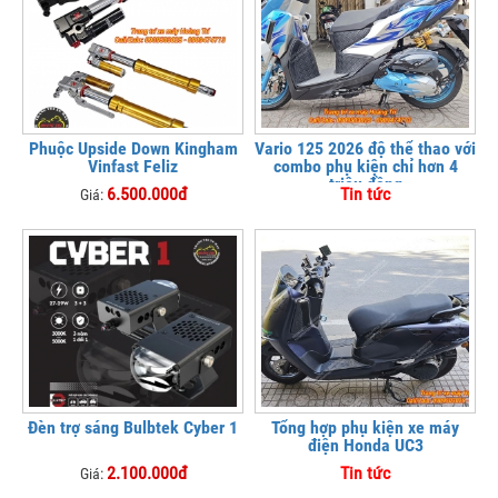
Phuộc Upside Down Kingham
Vario 125 2026 độ thể thao với
Vinfast Feliz
combo phụ kiện chỉ hơn 4
triệu đồng
6.500.000đ
Tin tức
Giá:
Đèn trợ sáng Bulbtek Cyber 1
Tổng hợp phụ kiện xe máy
điện Honda UC3
2.100.000đ
Tin tức
Giá: