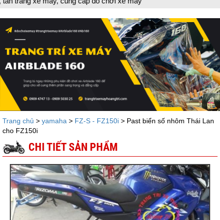
e máy, cung cấp đồ chơi xe máy
Trang chủ
>
yamaha
>
FZ-S - FZ150i
> Past biển số nhôm Thái Lan
cho FZ150i
CHI TIẾT SẢN PHẨM