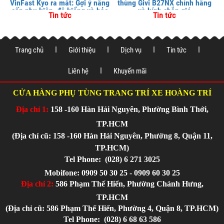
VinFast Kyo ra mắt: Gợi ý nâng
thùng Givi B27NX chính hãng
cấp phụ kiện, độ kiểng và bảo
và kính chắn gió
Tin tức
Tin tức
vệ xe tại
Trang chủ
Giới thiệu
Dịch vụ
Tin tức
Liên hệ
Khuyến mãi
CỬA HÀNG PHỤ TÙNG TRANG TRÍ XE HOÀNG TRÍ
Địa chỉ 1:
158 -160 Hàn Hải Nguyên, Phường Bình Thới,
TP.HCM
(Địa chỉ cũ: 158 -160 Hàn Hải Nguyên, Phường 8, Quận 11,
TP.HCM)
Tel Phone:
(028) 6 271 3025
Mobifone: 0909 50 30 25 - 0909 60 30 25
Địa chỉ 2:
586 Phạm Thế Hiển, Phường Chánh Hưng,
TP.HCM
(Địa chỉ cũ: 586 Phạm Thế Hiển, Phường 4, Quận 8, TP.HCM)
Tel Phone:
(028) 6 68 63 586