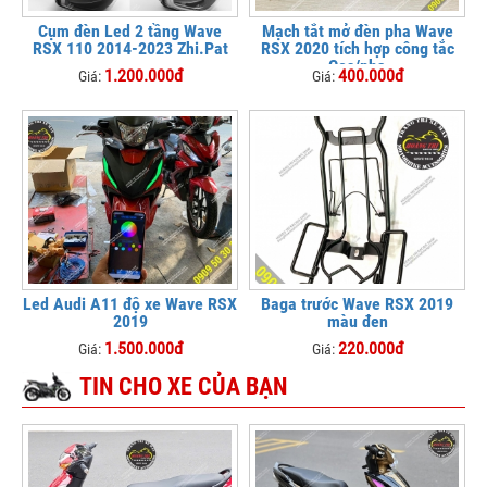
Cụm đèn Led 2 tầng Wave
Mạch tắt mở đèn pha Wave
RSX 110 2014-2023 Zhi.Pat
RSX 2020 tích hợp công tắc
Cos/pha
1.200.000đ
400.000đ
Giá:
Giá:
Led Audi A11 độ xe Wave RSX
Baga trước Wave RSX 2019
2019
màu đen
1.500.000đ
220.000đ
Giá:
Giá:
TIN CHO XE CỦA BẠN