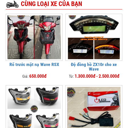
CÙNG LOẠI XE CỦA BẠN
Rổ trước mặt nạ Wave RSX
Độ đồng hồ ZX10r cho xe
Wave
650.000đ
1.300.000đ - 2.500.000đ
Giá:
Từ: