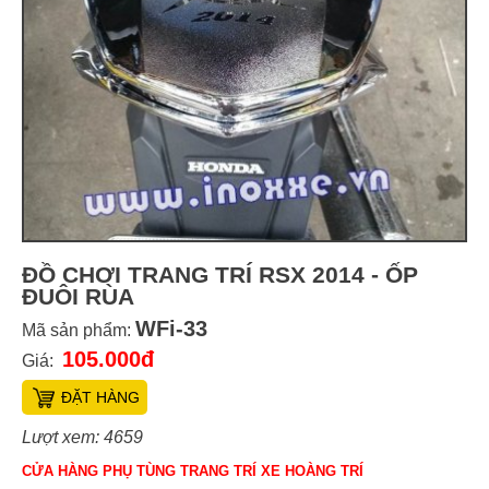
ĐỒ CHƠI TRANG TRÍ RSX 2014 - ỐP
ĐUÔI RÙA
WFi-33
Mã sản phẩm:
105.000đ
Giá:
ĐẶT HÀNG
Lượt xem: 4659
CỬA HÀNG PHỤ TÙNG TRANG TRÍ XE HOÀNG TRÍ