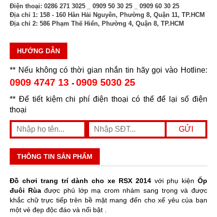
Điện thoại:
0286 271 3025 _ 0909 50 30 25 _ 0909 60 30 25
Địa chỉ 1:
158 - 160 Hàn Hải Nguyên, Phường 8, Quận 11, TP.HCM
Địa chỉ 2:
586 Phạm Thế Hiển, Phường 4, Quận 8, TP.HCM
HƯỚNG DẪN
** Nếu không có thời gian nhắn tin hãy gọi vào Hotline:
0909 4747 13
0909 5030 25
-
** Để tiết kiệm chi phí điện thoại có thể để lại số điện
thoại
THÔNG TIN SẢN PHẨM
Đồ chơi trang trí dành cho xe RSX 2014
với phụ kiện
Ốp
đuôi Rùa
được phủ lớp mạ crom nhám sang trọng và được
khắc chữ trực tiếp trên bề mặt mang đến cho xế yêu của bạn
một vẻ đẹp độc đáo và nổi bật .