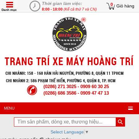
Thời gian làm việc:
0
Giỏ hàng
8:00 - 18:00
(Kể cả thứ 7 và CN)
Danh mục
(0286) 271 3025 - 0909 60 30 25
(0286) 686 3586 - 0909 47 47 13
MENU
Select Language
▼