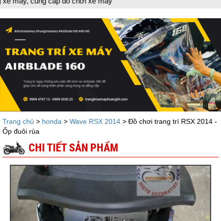
ung cấp đồ chơi xe máy
Trang chủ
>
honda
>
Wave RSX 2014
> Đồ chơi trang trí RSX 2014 -
Ốp đuôi rùa
CHI TIẾT SẢN PHẨM