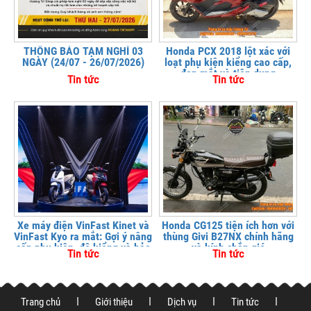
THÔNG BÁO TẠM NGHỈ 03
Honda PCX 2018 lột xác với
NGÀY (24/07 - 26/07/2026)
loạt phụ kiện kiểng cao cấp,
đẹp mắt và tiện dụng
Tin tức
Tin tức
Xe máy điện VinFast Kinet và
Honda CG125 tiện ích hơn với
VinFast Kyo ra mắt: Gợi ý nâng
thùng Givi B27NX chính hãng
cấp phụ kiện, độ kiểng và bảo
và kính chắn gió
Tin tức
Tin tức
vệ xe tại
Trang chủ
Giới thiệu
Dịch vụ
Tin tức