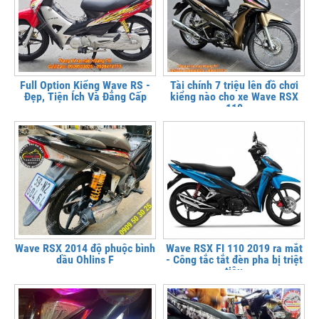
Full Option Kiểng Wave RS -
Tài chính 7 triệu lên đồ chơi
Đẹp, Tiện Ích Và Đẳng Cấp
kiểng nào cho xe Wave RSX
110
Wave RSX 2014 độ phuộc bình
Wave RSX FI 110 2019 ra mắt
dầu Ohlins F
- Công tắc tắt đèn pha bị triệt
tiêu