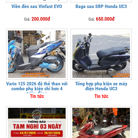
Viền đèn sau Vinfast EVO
Baga sau SRP Honda UC3
200.000đ
650.000đ
Giá:
Giá:
Vario 125 2026 độ thể thao với
Tổng hợp phụ kiện xe máy
combo phụ kiện chỉ hơn 4
điện Honda UC3
triệu đồng
Tin tức
Tin tức