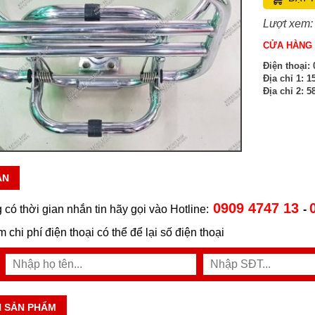
Lượt xem:
CỬA HÀNG 
Điện thoại:
0
Địa chỉ 1:
15
Địa chỉ 2:
58
ẪN
0909 4747 13
 có thời gian nhắn tin hãy gọi vào Hotline:
-
ệm chi phí điện thoại có thể để lại số điện thoại
N SẢN PHẨM