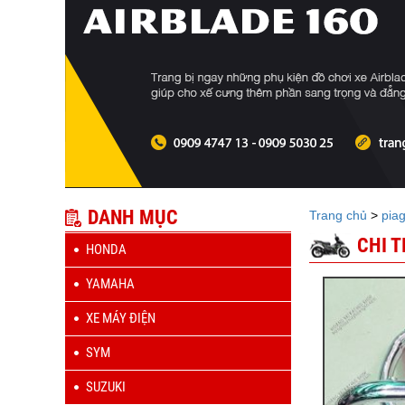
DANH MỤC
Trang chủ
>
pia
CHI 
HONDA
YAMAHA
XE MÁY ĐIỆN
SYM
SUZUKI