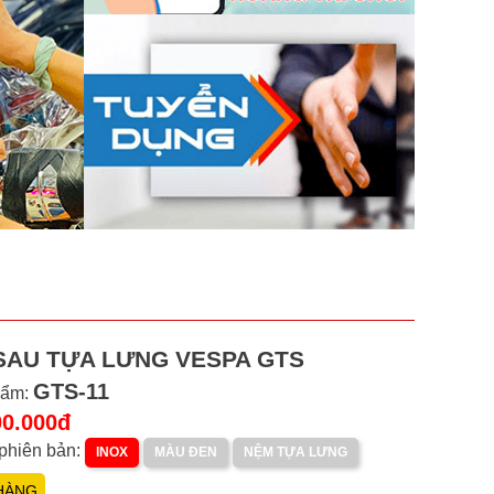
SAU TỰA LƯNG VESPA GTS
GTS-11
hẩm:
00.000đ
phiên bản:
INOX
MÀU ĐEN
NỆM TỰA LƯNG
HÀNG