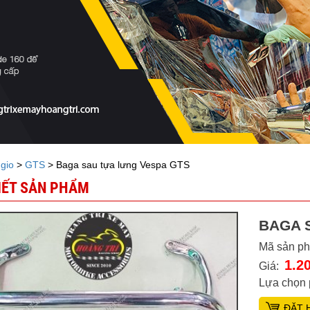
ggio
>
GTS
> Baga sau tựa lưng Vespa GTS
TIẾT SẢN PHẨM
BAGA 
Mã sản p
1.2
Giá:
Lựa chọn 
ĐẶT 