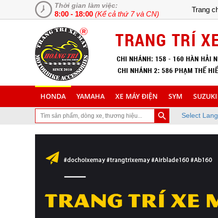
Thời gian làm việc:
Trang c
8:00 - 18:00
(Kể cả thứ 7 và CN)
HONDA
YAMAHA
XE MÁY ĐIỆN
SYM
SUZUKI
Select Lan
n đã ghé thăm trang Web chuyên cung cấp và lắp đặt phụ tùng inox t