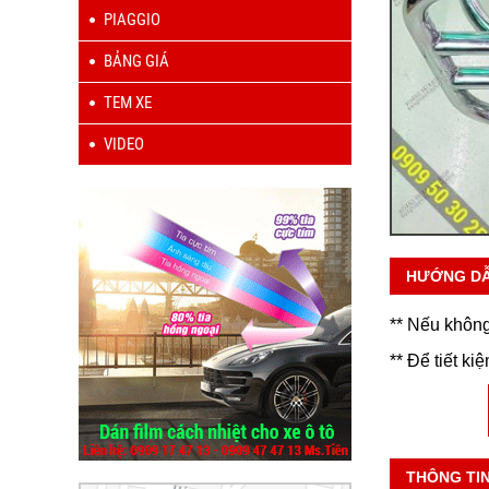
PIAGGIO
BẢNG GIÁ
TEM XE
VIDEO
HƯỚNG D
** Nếu không
** Để tiết ki
THÔNG TI