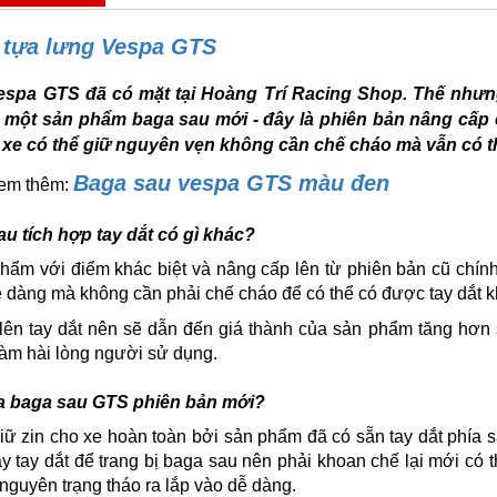
 tựa lưng Vespa GTS
espa GTS đã có mặt tại Hoàng Trí Racing Shop. Thế như
một sản phẩm baga sau mới - đây là phiên bản nâng cấp 
 xe có thể giữ nguyên vẹn không cần chế cháo mà vẫn có t
Baga sau vespa GTS màu đen
xem thêm:
au tích hợp tay dắt có gì khác?
hẩm với điểm khác biệt và nâng cấp lên từ phiên bản cũ chính
 dàng mà không cần phải chế cháo để có thể có được tay dắt kh
 lên tay dắt nên sẽ dẫn đến giá thành của sản phẩm tăng hơn
àm hài lòng người sử dụng.
a baga sau GTS phiên bản mới?
iữ zin cho xe hoàn toàn bởi sản phẩm đã có sẵn tay dắt phía 
y tay dắt để trang bị baga sau nên phải khoan chế lại mới có 
 nguyên trạng tháo ra lắp vào dễ dàng.