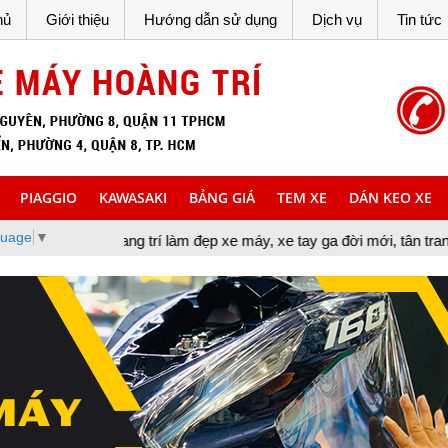
hủ
Giới thiệu
Hướng dẫn sử dụng
Dịch vụ
Tin tức
PIAGGIO
KAWASAKI
BẢNG GIÁ
TEM XE
DÁN KEO XE
guage
▼
rang trí làm đẹp xe máy, xe tay ga đời mới, tân trang xe máy, cun