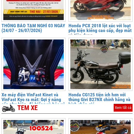
THÔNG BÁO TẠM NGHỈ 03 NGÀY
Honda PCX 2018 lột xác với loạt
(24/07 - 26/07/2026)
phụ kiện kiểng cao cấp, đẹp mắt
và tiện dụng
Xe máy điện VinFast Kinet và
Honda CG125 tiện ích hơn với
VinFast Kyo ra mắt: Gợi ý nâng
thùng Givi B27NX chính hãng và
cấp phụ kiện, độ kiểng và bảo vệ
kính chắn gió
TEM XE
Xem tất cả
xe tại