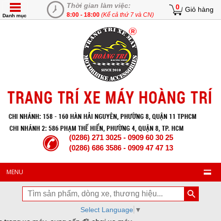
Thời gian làm việc:
0
Giỏ hàng
8:00 - 18:00
(Kể cả thứ 7 và CN)
Danh mục
(0286) 271 3025 - 0909 60 30 25
(0286) 686 3586 - 0909 47 47 13
MENU
Select Language
▼