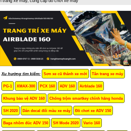
e máy, cung cấp đồ chơi xe máy
Xu hướng tìm kiếm:
Sơn xe cũ thành xe mới
Tân trang xe máy
PG-1
XMAX-300
PCX 160
ADV 160
Airblade 160
Khung bảo vệ ADV 160
Chống trộm smartkey chính hãng honda
SH 2020
Dán decal đổi màu xe máy
Đồ chơi xe ADV 150
Baga nhôm đúc ADV 150
SH Mode 2020
Vario 160