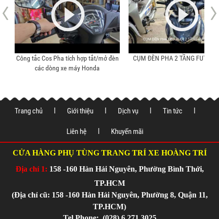
èn
CỤM ĐÈN PHA 2 TẦNG FUTURE LED
VIDEO XI NHAN MOTOGADGET 
CHÍNH HÃNG
Trang chủ
Giới thiệu
Dịch vụ
Tin tức
Liên hệ
Khuyến mãi
CỬA HÀNG PHỤ TÙNG TRANG TRÍ XE HOÀNG TRÍ
Địa chỉ 1:
158 -160 Hàn Hải Nguyên, Phường Bình Thới,
TP.HCM
(Địa chỉ cũ: 158 -160 Hàn Hải Nguyên, Phường 8, Quận 11,
TP.HCM)
Tel Phone:
(028) 6 271 3025