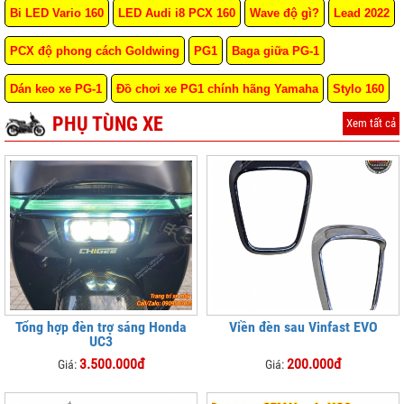
Bi LED Vario 160
LED Audi i8 PCX 160
Wave độ gì?
Lead 2022
PCX độ phong cách Goldwing
PG1
Baga giữa PG-1
Dán keo xe PG-1
Đồ chơi xe PG1 chính hãng Yamaha
Stylo 160
PHỤ TÙNG XE
Xem tất cả
Tổng hợp đèn trợ sáng Honda
Viền đèn sau Vinfast EVO
UC3
3.500.000đ
200.000đ
Giá:
Giá: