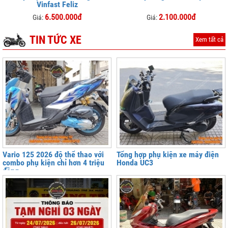
Vinfast Feliz
6.500.000đ
2.100.000đ
Giá:
Giá:
TIN TỨC XE
Xem tất cả
Vario 125 2026 độ thể thao với
Tổng hợp phụ kiện xe máy điện
combo phụ kiện chỉ hơn 4 triệu
Honda UC3
đồng