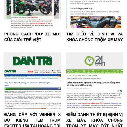
PHONG CÁCH 'ĐỘ' XE MỚI
TÌM HIỂU VỀ ĐỊNH VỊ VÀ
CỦA GIỚI TRẺ VIỆT
KHÓA CHỐNG TRỘM XE MÁY
ĐẲNG CẤP VỚI WINNER X
ĐIỂM DANH THIẾT BỊ ĐỊNH VỊ
ĐỘ KIỂNG, TEM TRÙM
XE MÁY, KHÓA CHỐNG
EXCITER 150 TẠI HOÀNG TRÍ
TRỘM XE MÁY TỐT NHẤT